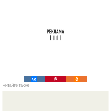
Читайте также