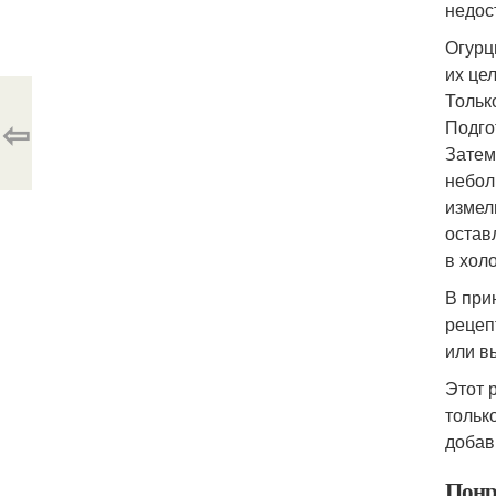
недос
Огурц
их це
Тольк
⇦
Подго
Затем
небол
измел
остав
в хол
В при
рецеп
или в
Этот 
тольк
добав
Понр