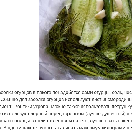
асолки огурцов в пакете понадобятся сами огурцы, соль, че
. Обычно для засолки огурцов используют листья смородины
диент - зонтики укропа. Можно также использовать петрушку
о используют черный перец горошком (лучше душистый) и л
ивают огурцы в полиэтиленовом пакете, лучше взять пакет 
а. В одном пакете нужно засаливать максимум килограмм огу