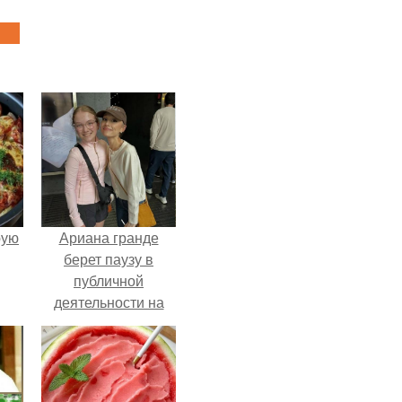
pую
Ариана гранде
берет паузу в
публичной
деятельности на
фоне слухов о
своем здоровье.