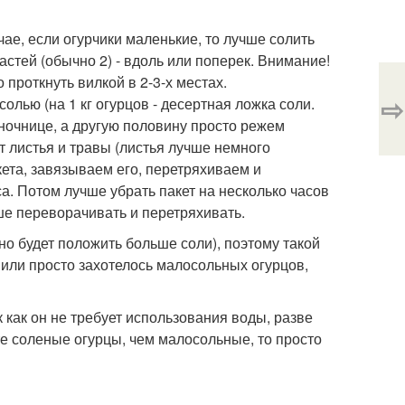
ае, если огурчики маленькие, то лучше солить
частей (обычно 2) - вдоль или поперек. Внимание!
 проткнуть вилкой в 2-3-х местах.
⇨
лью (на 1 кг огурцов - десертная ложка соли.
сночнице, а другую половину просто режем
т листья и травы (листья лучше немного
ета, завязываем его, перетряхиваем и
са. Потом лучше убрать пакет на несколько часов
чше переворачивать и перетряхивать.
но будет положить больше соли), поэтому такой
 или просто захотелось малосольных огурцов,
 как он не требует использования воды, разве
те соленые огурцы, чем малосольные, то просто