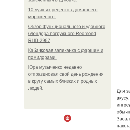
10 лучших рецептов домашнего
мороженого.
Обзор функционального и удобного
блендера погружного Redmond
RHB-2987
Кабачковая запеканка с фаршем и
помидорами.
Юра музыченко недавно
отпраздновал свой день рождения
в кругу самых близких и родных
людей.
Для з
вкусу
ингре
обычн
Засал
пакет