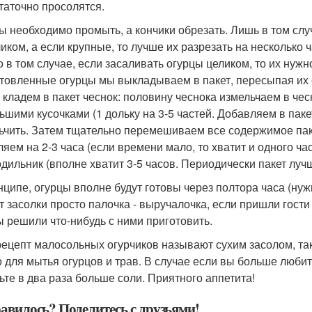
таточно просолятся.
ы необходимо промыть, а кончики обрезать. Лишь в том случ
ликом, а если крупные, то лучше их разрезать на несколько 
о в том случае, если засаливать огурцы целиком, то их нужно
товленные огурцы мы выкладываем в пакет, пересыпая их со
 кладем в пакет чеснок: половину чеснока измельчаем в че
ьшими кусочками (1 дольку на 3-5 частей. Добавляем в паке
ьчить. Затем тщательно перемешиваем все содержимое пак
ляем на 2-3 часа (если времени мало, то хватит и одного ча
одильник (вполне хватит 3-5 часов. Периодически пакет лу
нципе, огурцы вполне будут готовы через полтора часа (нуж
т засолки просто палочка - выручалочка, если пришли гости
ы решили что-нибудь с ними приготовить.
рецепт малосольных огурчиков называют сухим засолом, так
о для мытья огурцов и трав. В случае если вы больше люби
ьте в два раза больше соли. Приятного аппетита!
авилось? Поделитесь с друзьями!