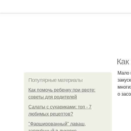
Как
Мало 
закус
Популярные материалы
многи
Как помочь ребенку при рвоте:
о засо
советы для родителей
Салаты с сухариками: топ - 7
любимых рецептов?
"Фаршированный" лаваш,
запечённый в духовке.