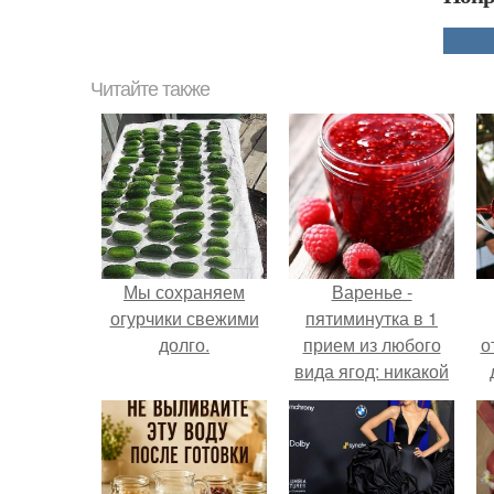
Читайте также
Мы сохраняем
Варенье -
огурчики свежими
пятиминутка в 1
долго.
прием из любого
о
вида ягод: никакой
длительной варки,
все витамины на
месте!