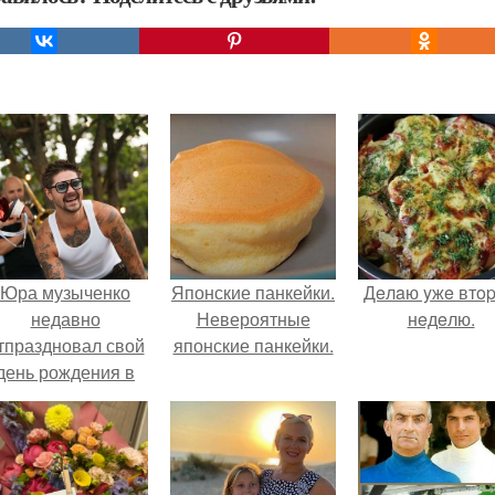
Юра музыченко
Японские панкейки.
Дeлaю yжe втo
недавно
Невероятные
нeдeлю.
тпраздновал свой
японские панкейки.
день рождения в
кругу самых
близких и родных
людей.