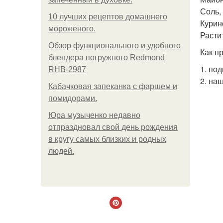
Соль,
10 лучших рецептов домашнего
Курин
мороженого.
Расти
Обзор функционального и удобного
Как п
блендера погружного Redmond
1. по
RHB-2987
2. на
Кабачковая запеканка с фаршем и
помидорами.
Юра музыченко недавно
отпраздновал свой день рождения
в кругу самых близких и родных
людей.