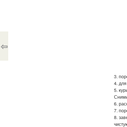
⇦
3. по
4. дл
5. ку
Сними
6. ра
7. по
8. за
чисту