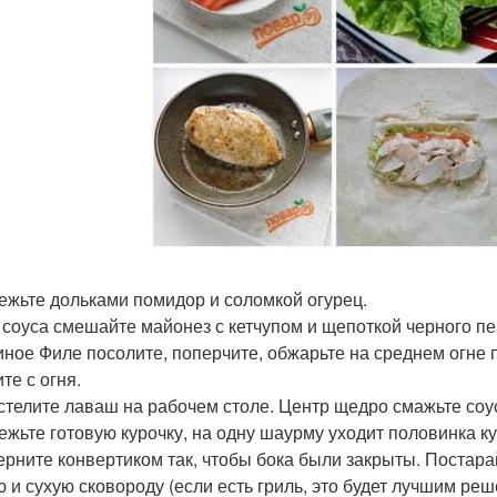
режьте дольками помидор и соломкой огурец.
я соуса смешайте майонез с кетчупом и щепоткой черного пе
риное Филе посолите, поперчите, обжарьте на среднем огне 
те с огня.
сстелите лаваш на рабочем столе. Центр щедро смажьте соус
режьте готовую курочку, на одну шаурму уходит половинка к
верните конвертиком так, чтобы бока были закрыты. Постара
ю и сухую сковороду (если есть гриль, это будет лучшим ре