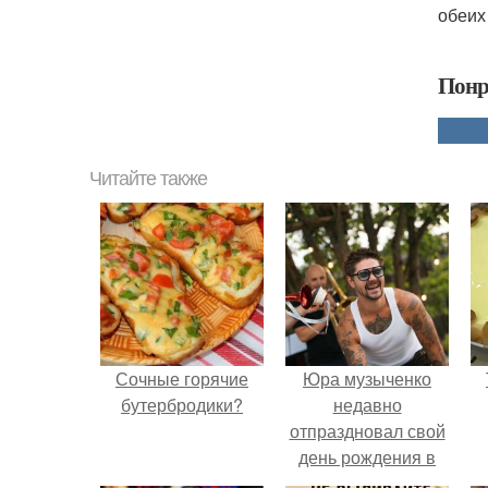
обеих
Понр
Читайте также
Сочные горячие
Юра музыченко
бутербродики?
недавно
отпраздновал свой
день рождения в
кругу самых