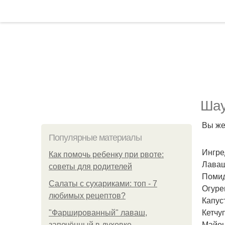
Шау
Вы же
Популярные материалы
Ингре
Как помочь ребенку при рвоте:
Лаваш
советы для родителей
Помидо
Салаты с сухариками: топ - 7
Огурец
любимых рецептов?
Капуст
Кетчуп
"Фаршированный" лаваш,
Майон
запечённый в духовке.