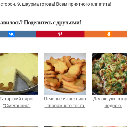
 сторон. 9. шаурма готова! Всем приятного аппетита!
авилось? Поделитесь с друзьями!
Татарский пирог
Печенье из песочно
Дeлaю yжe втo
"Сметанник".
- творожного теста.
нeдeлю.