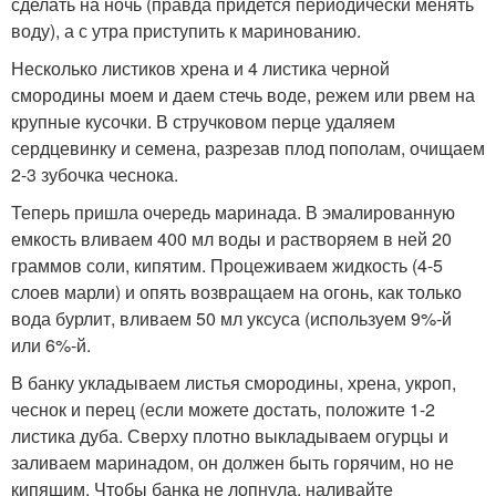
сделать на ночь (правда придется периодически менять
воду), а с утра приступить к маринованию.
Несколько листиков хрена и 4 листика черной
смородины моем и даем стечь воде, режем или рвем на
крупные кусочки. В стручковом перце удаляем
сердцевинку и семена, разрезав плод пополам, очищаем
2-3 зубочка чеснока.
Теперь пришла очередь маринада. В эмалированную
емкость вливаем 400 мл воды и растворяем в ней 20
граммов соли, кипятим. Процеживаем жидкость (4-5
слоев марли) и опять возвращаем на огонь, как только
вода бурлит, вливаем 50 мл уксуса (используем 9%-й
или 6%-й.
В банку укладываем листья смородины, хрена, укроп,
чеснок и перец (если можете достать, положите 1-2
листика дуба. Сверху плотно выкладываем огурцы и
заливаем маринадом, он должен быть горячим, но не
кипящим. Чтобы банка не лопнула, наливайте