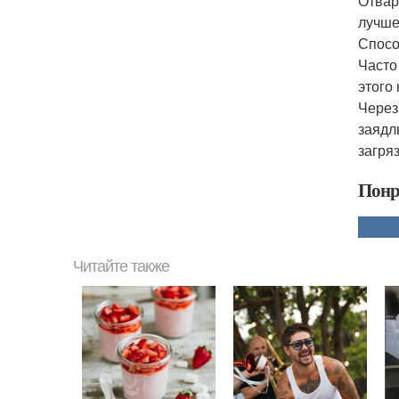
Отвар
лучше
Спосо
Часто
этого
Через
заядл
загря
Понр
Читайте также