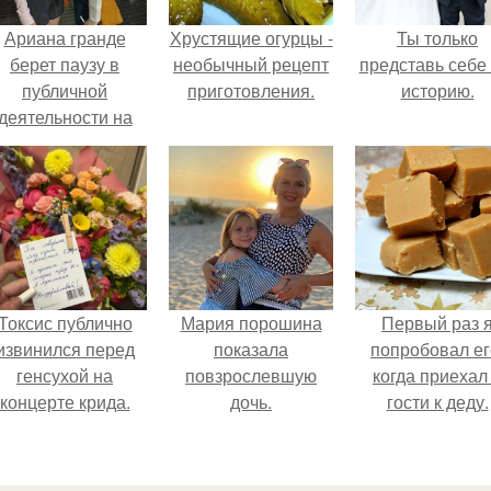
Ариана гранде
Хрустящие огурцы -
Ты только
берет паузу в
необычный рецепт
представь себе 
публичной
приготовления.
историю.
деятельности на
фоне слухов о
своем здоровье.
Токсис публично
Мария порошина
Первый раз 
извинился перед
показала
попробовал ег
генсухой на
повзрослевшую
когда приехал
концерте крида.
дочь.
гости к деду.