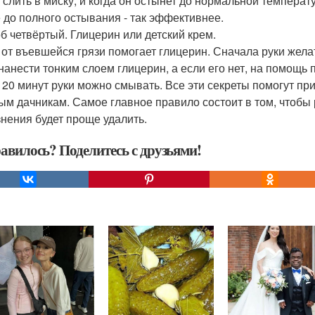
 слить в миску, и когда он остынет до нормальной температу
 до полного остывания - так эффективнее.
б четвёртый. Глицерин или детский крем.
 от въевшейся грязи помогает глицерин. Сначала руки жел
 нанести тонким слоем глицерин, а если его нет, на помощь 
 20 минут руки можно смывать. Все эти секреты помогут при
ым дачникам. Самое главное правило состоит в том, чтобы 
знения будет проще удалить.
авилось? Поделитесь с друзьями!