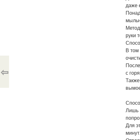
даже 
Понад
мыльн
Метод
руки 
Спосо
В том
очисти
После
⇦
с гор
Также
вымоет
Спосо
Лишь 
попро
Для э
минут