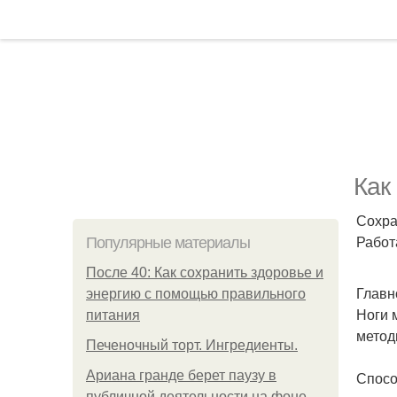
Как
Сохра
Работ
Популярные материалы
После 40: Как сохранить здоровье и
Главн
энергию с помощью правильного
Ноги 
питания
метод
Печеночный торт. Ингредиенты.
Ариана гранде берет паузу в
Спосо
публичной деятельности на фоне