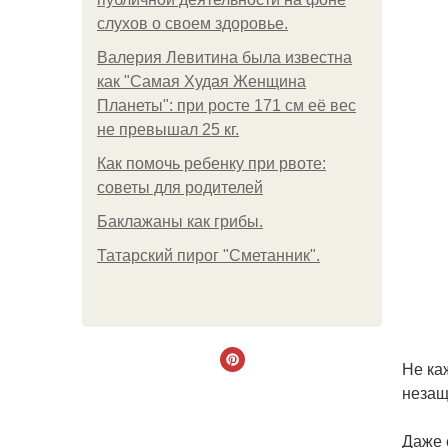
слухов о своем здоровье.
Валерия Левитина была известна
как "Самая Худая Женщина
Планеты": при росте 171 см её вес
не превышал 25 кг.
Как помочь ребенку при рвоте:
советы для родителей
Баклажаны как грибы.
Татарский пирог "Сметанник".
Не ка
незащ
Даже 