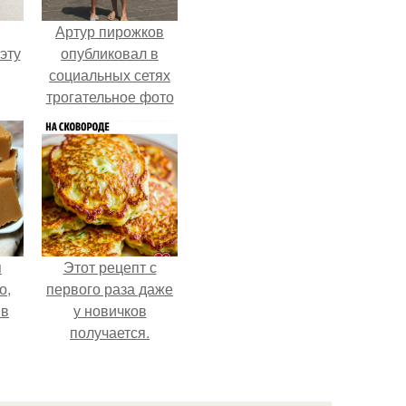
Артур пирожков
эту
опубликовал в
социальных сетях
трогательное фото
с супругой
Анжеликой,
сделанное во
время их недавнего
путешествия в
Италию.
я
Этот рецепт с
о,
первого раза даже
 в
у новичков
получается.