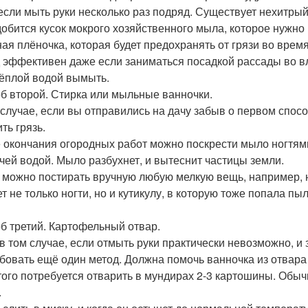
если мыть руки несколько раз подряд. Существует нехитрый
обится кусок мокрого хозяйственного мыла, которое нужно 
ая плёночка, которая будет предохранять от грязи во время
 эффективен даже если заниматься посадкой рассады во в
тёплой водой вымыть.
б второй. Стирка или мыльные ванночки.
 случае, если вы отправились на дачу забыв о первом спосо
ть грязь.
 окончания огородных работ можно поскрести мыло ногтями
ячей водой. Мыло разбухнет, и вытеснит частицы земли.
 можно постирать вручную любую мелкую вещь, например, н
 не только ногти, но и кутикулу, в которую тоже попала пыл
б третий. Картофельный отвар.
в том случае, если отмыть руки практически невозможно, и
бовать ещё один метод. Должна помочь ванночка из отвара
того потребуется отварить в мундирах 2-3 картошины. Обыч
.