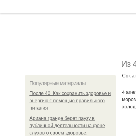
Из 
Сок а
Популярные материалы
4 апе
После 40: Как сохранить здоровье и
мороз
энергию с помощью правильного
холод
питания
Ариана гранде берет паузу в
публичной деятельности на фоне
слухов о своем здоровье.