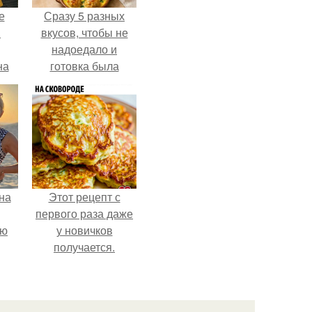
е
Сразу 5 разных
в
вкусов, чтобы не
надоедало и
на
готовка была
о
проще.
е.
на
Этот рецепт с
первого раза даже
ую
у новичков
получается.