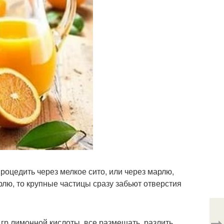
роцедить через мелкое сито, или через марлю,
арлю, то крупные частицы сразу забьют отверстия
⇨
 гр лимонной кислоты, все размешать, разлить