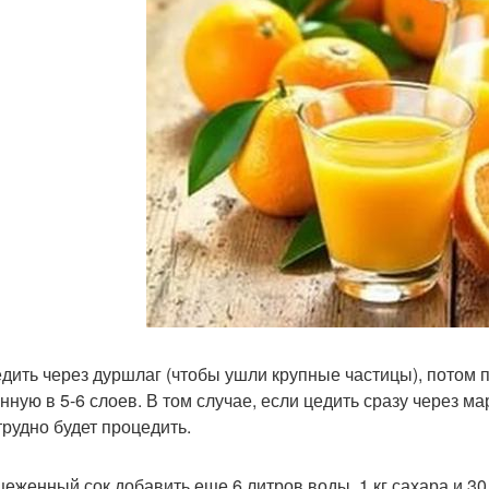
дить через дуршлаг (чтобы ушли крупные частицы), потом п
нную в 5-6 слоев. В том случае, если цедить сразу через м
трудно будет процедить.
цеженный сок добавить еще 6 литров воды, 1 кг сахара и 30