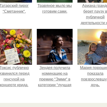
Татарский пирог
Травяное мыло мы
Ариана гранд
"Сметанник".
готовим сами.
берет паузу 
публичной
деятельности 
фоне слухов 
своем здоровь
Токсис публично
Зендея получила
Мария пороши
извинился перед
номинацию на
показала
генсухой на
премию "Эмми" в
повзрослевш
концерте крида.
категории "лучшая
дочь.
актриса в
драматическом
сериале" за третий