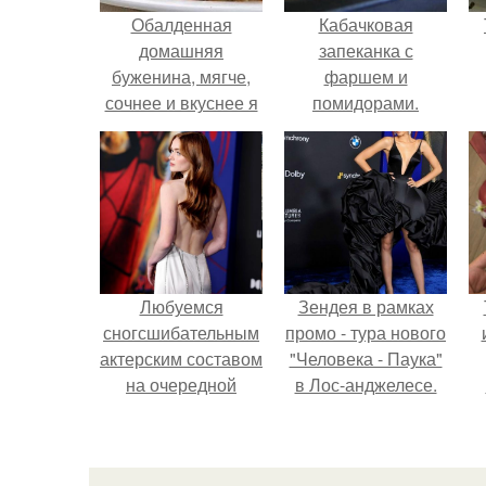
Обалденная
Кабачковая
домашняя
запеканка с
буженина, мягче,
фаршем и
сочнее и вкуснее я
помидорами.
не ела!
Любуемся
Зендея в рамках
сногсшибательным
промо - тура нового
актерским составом
"Человека - Паука"
на очередной
в Лос-анджелесе.
премьере нового
человека - паука.