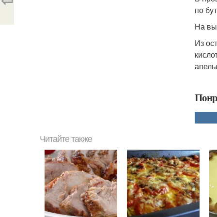
по бу
На вы
Из ос
кисло
апель
Понр
Читайте также