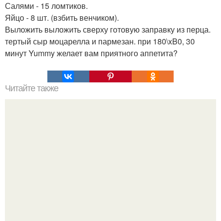
Салями - 15 ломтиков.
Яйцо - 8 шт. (взбить венчиком).
Выложить выложить сверху готовую заправку из перца.
тертый сыр моцарелла и пармезан. при 180\xB0, 30
минут Yummy желает вам приятного аппетита?
Читайте также
Еда лечит! Оздоравливающий рецепт из свёклы.