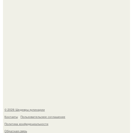
Зендея получила номинацию на премию "Эмми" в
категории "лучшая актриса в драматическом сериале" за
третий сезон "эйфории".
Мария порошина показала повзрослевшую дочь.
© 2026 Шедевры кулинарии
Контакты
Пользовательское соглашение
Политика конфидециальности
Обратная связь