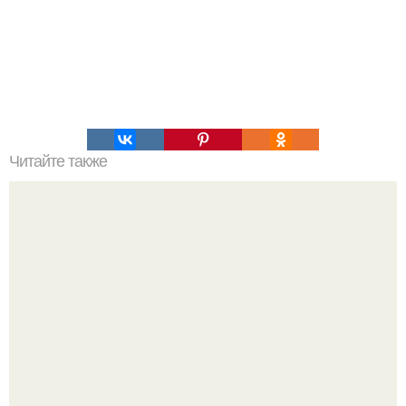
Читайте также
Украшения из карамели. Рецепт украшения из карамели
для тортов и пирожных.