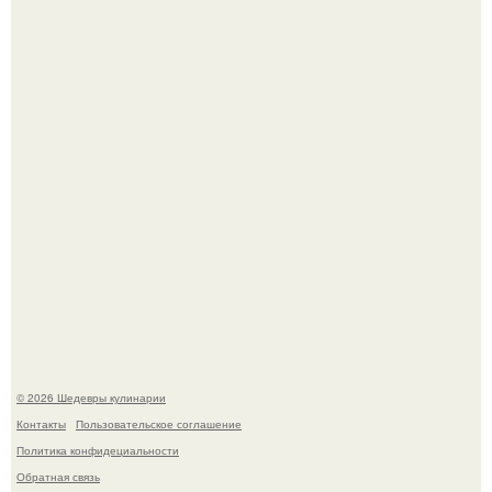
Мария порошина показала повзрослевшую дочь.
Самая популярная еда летом - мороженое.
© 2026 Шедевры кулинарии
Контакты
Пользовательское соглашение
Политика конфидециальности
Обратная связь