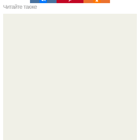
Читайте также
Финская картофельная лепешка.
Варенье - пятиминутка в 1 прием из любого вида ягод:
никакой длительной варки, все витамины на месте!