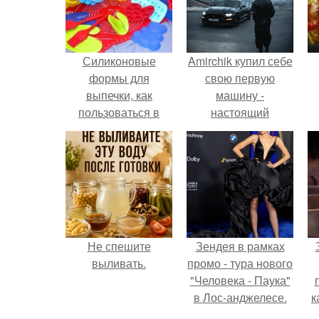
Силиконовые
Amirchik купил себе
формы для
свою первую
выпечки, как
машину -
пользоваться в
настоящий
духовке. 9 правил
автомобиль мечты
использования
для многих
силиконовых
автолюбителей.
формам для
выпечки.
Не спешите
Зендея в рамках
выливать.
промо - тура нового
"Человека - Паука"
в Лос-анджелесе.
к