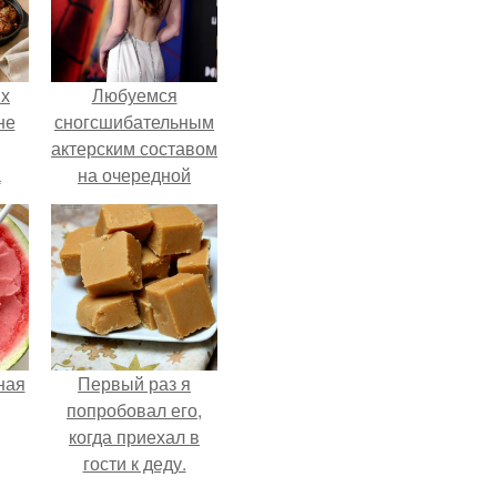
ых
Любуемся
не
сногсшибательным
актерским составом
а
на очередной
премьере нового
человека - паука.
ная
Первый раз я
попробовал его,
когда приехал в
гости к деду.