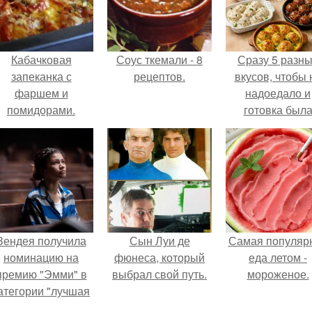
Кабачковая
Соус ткемали - 8
Сразу 5 разн
запеканка с
рецептов.
вкусов, чтобы 
фаршем и
надоедало и
помидорами.
готовка был
проще.
Зендея получила
Сын Луи де
Самая популяр
номинацию на
фюнеса, который
еда летом -
премию "Эмми" в
выбрал свой путь.
мороженое.
атегории "лучшая
актриса в