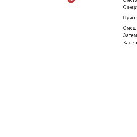
Специ
Приго
Смеша
Затем
Завер