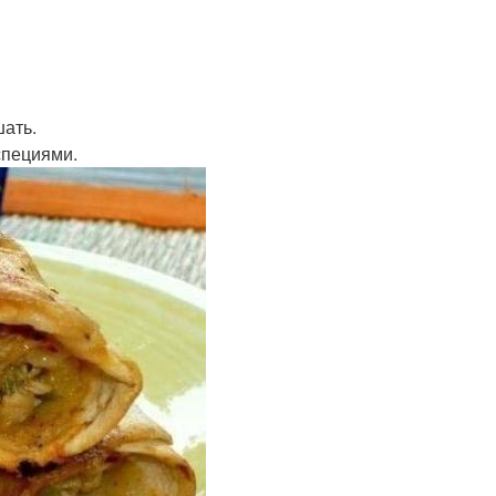
шать.
специями.