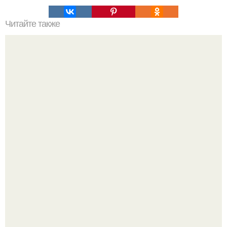
Читайте также
Сыровяленая колбаса с нитритной солью в домашних
условиях. Мы готовим сами: сыровяленая домашняя
колбаса.