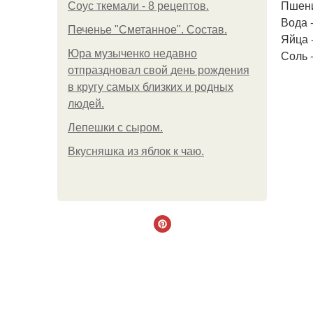
Пшени
Соус ткемали - 8 рецептов.
Вода -
Печенье "Сметанное". Состав.
Яйца -
Юра музыченко недавно
Соль -
отпраздновал свой день рождения
в кругу самых близких и родных
людей.
Лепешки с сыром.
Вкусняшка из яблок к чаю.