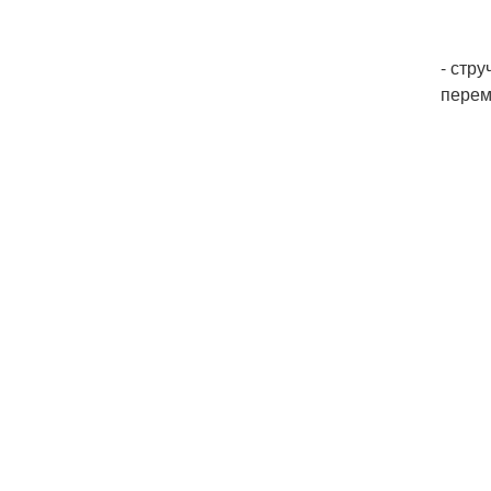
- стр
перем