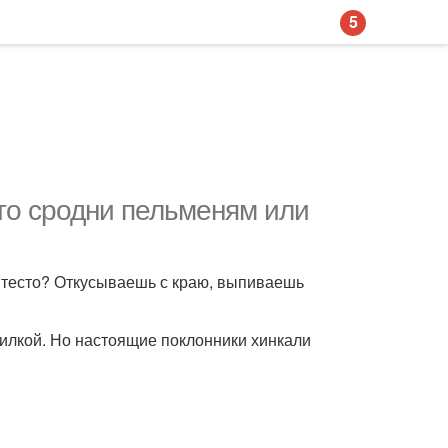
5
-то сродни пельменям или
 в тесто? Откусываешь с краю, выпиваешь
 вилкой. Но настоящие поклонники хинкали