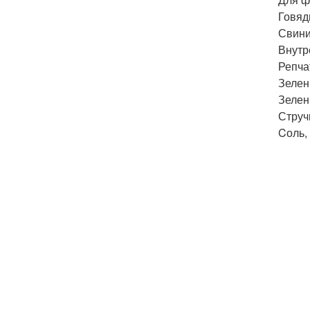
Говяди
Свинин
Внутре
Репчат
Зелень
Зелены
Струч
Cоль, 