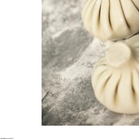
арша: