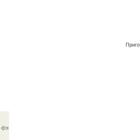
Приго
⇦