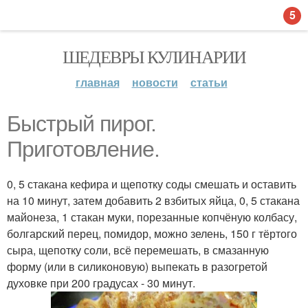
5
ШЕДЕВРЫ КУЛИНАРИИ
главная
новости
статьи
Быстрый пирог.
Приготовление.
0, 5 стакана кефира и щепотку соды смешать и оставить
на 10 минут, затем добавить 2 взбитых яйца, 0, 5 стакана
майонеза, 1 стакан муки, порезанные копчёную колбасу,
болгарский перец, помидор, можно зелень, 150 г тёртого
сыра, щепотку соли, всё перемешать, в смазанную
форму (или в силиконовую) выпекать в разогретой
духовке при 200 градусах - 30 минут.