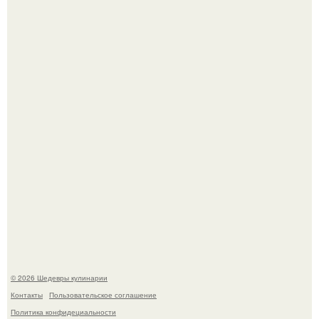
Мария порошина показала повзрослевшую дочь.
Самая популярная еда летом - мороженое.
© 2026 Шедевры кулинарии
Контакты
Пользовательское соглашение
Политика конфидециальности