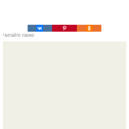
Читайте также
Медовая тыква - вкуснейший десерт.