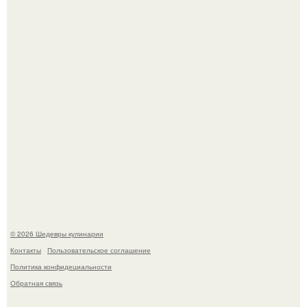
Зендея получила номинацию на премию "Эмми" в
категории "лучшая актриса в драматическом сериале" за
третий сезон "эйфории".
Мария порошина показала повзрослевшую дочь.
© 2026 Шедевры кулинарии
Контакты
Пользовательское соглашение
Политика конфидециальности
Обратная связь