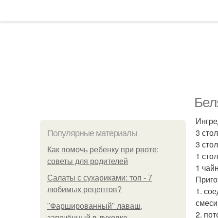
Бел
Ингре
3 сто
Популярные материалы
3 сто
Как помочь ребенку при рвоте:
1 сто
советы для родителей
1 чай
Салаты с сухариками: топ - 7
Приго
любимых рецептов?
1. со
смеси
"Фаршированный" лаваш,
2. по
запечённый в духовке.