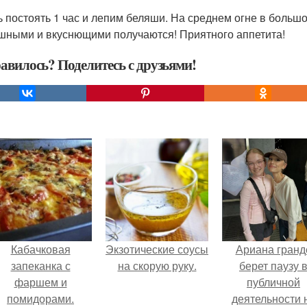
ть постоять 1 час и лепим беляши. На среднем огне в боль
шными и вкуснющими получаются! Приятного аппетита!
авилось? Поделитесь с друзьями!
Кабачковая
Экзотические соусы
Ариана гранд
запеканка с
на скорую руку.
берет паузу 
фаршем и
публичной
помидорами.
деятельности 