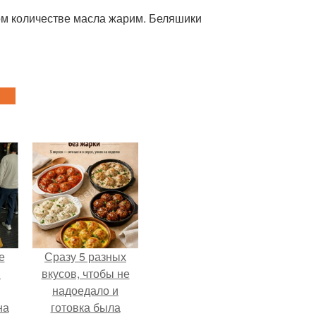
шом количестве масла жарим. Беляшики
е
Сразу 5 разных
в
вкусов, чтобы не
надоедало и
на
готовка была