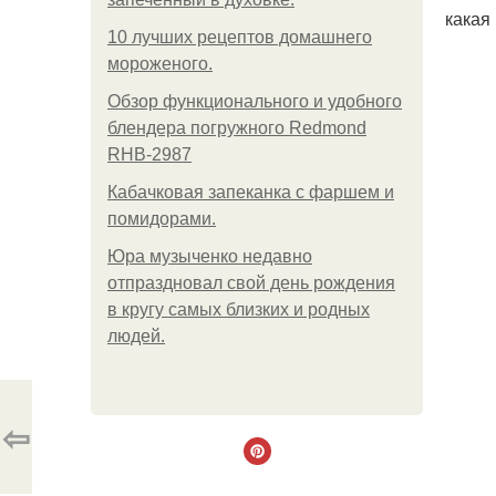
какая
10 лучших рецептов домашнего
мороженого.
Обзор функционального и удобного
блендера погружного Redmond
RHB-2987
Кабачковая запеканка с фаршем и
помидорами.
Юра музыченко недавно
отпраздновал свой день рождения
в кругу самых близких и родных
людей.
⇦