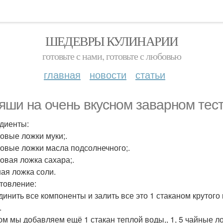
ШЕДЕВРЫ КУЛИНАРИИ
готовьте с нами, готовьте с любовью
главная
новости
статьи
яши на очень вкусном заварном тест
диенты:
ловые ложки муки;.
ловые ложки масла подсолнечного;.
ловая ложка сахара;.
ная ложка соли.
товление:
единить все компоненты и залить все это 1 стаканом крутог
.
том мы добавляем ещё 1 стакан теплой воды,, 1, 5 чайные л