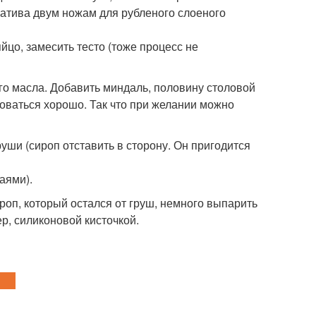
рнатива двум ножам для рубленого слоеного
цо, замесить тесто (тоже процесс не
нного масла. Добавить миндаль, половину столовой
твоваться хорошо. Так что при желании можно
руши (сироп отставить в сторону. Он пригодится
аями).
роп, который остался от груш, немного выпарить
р, силиконовой кисточкой.