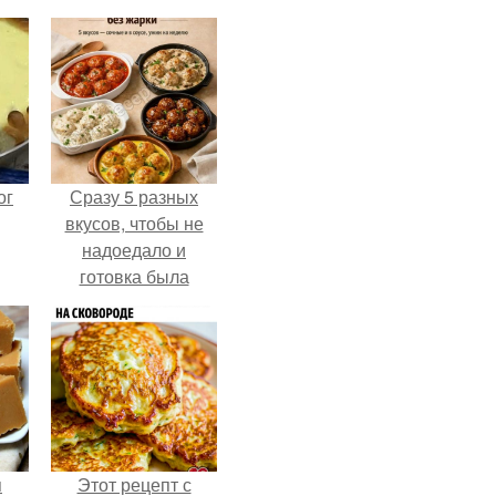
ог
Сразу 5 разных
вкусов, чтобы не
надоедало и
готовка была
проще.
я
Этот рецепт с