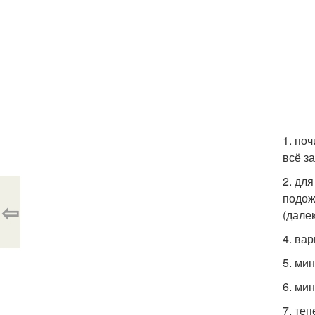
1. по
всё з
2. для
подож
⇦
(далек
4. вар
5. ми
6. ми
7. теп