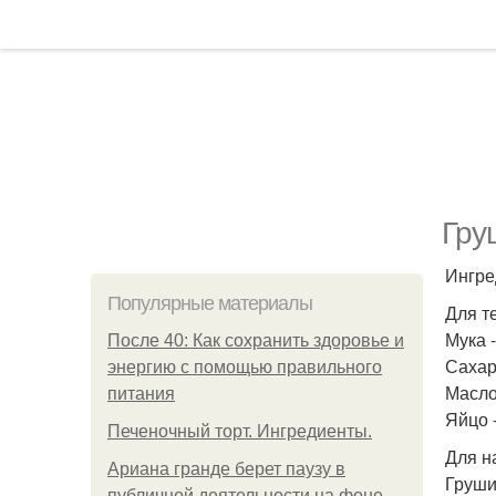
Гру
Ингре
Популярные материалы
Для т
Мука -
После 40: Как сохранить здоровье и
Сахар 
энергию с помощью правильного
Масло 
питания
Яйцо -
Печеночный торт. Ингредиенты.
Для н
Ариана гранде берет паузу в
Груши 
публичной деятельности на фоне