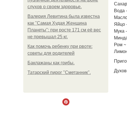
Сахар 
слухов о своем здоровье.
Вода -
Валерия Левитина была известна
Масло 
как "Самая Худая Женщина
Яйцо -
Планеты": при росте 171 см её вес
Мука -
не превышал 25 кг.
Миндал
Ром ~ 
Как помочь ребенку при рвоте:
Лимонн
советы для родителей
Приго
Баклажаны как грибы.
Духовк
Татарский пирог "Сметанник".