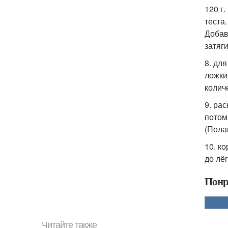
120 г
теста.
Добав
затяг
8. для
ложки
колич
9. ра
потом 
(Пола
10. к
до лё
Понр
Читайте также