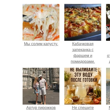
Мы солим капусту.
Кабачковая
запеканка с
фаршем и
о
помидорами.
Артур пирожков
Не спешите