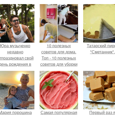
Юра музыченко
10 полезных
Татарский пир
недавно
советов для дома.
"Сметанник".
тпраздновал свой
Топ - 10 полезных
день рождения в
советов для уборки
кругу самых
дома.
близких и родных
людей.
Мария порошина
Самая популярная
Первый раз 