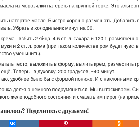
. масла из морозилки натереть на крупной тёрке. Это альте
ить натертое масло. Быстро хорошо размешать. Добавить яй
ивать. Убрать в холодильник минут на 30.
 крема - взбить 2 яйца, 4-5 ст. л. сахара и 120 г. размягче
 муки и 2 ст. л. рома (при таком количестве ром будет чувс
ество уменьшить).
скатать тесто, выложить в форму, вылить крем, разместить г
ещё. Теперь - в духовку. 200 градусов, ~40 минут.
гаю, удобнее было бы с формой пониже. И с наклонными кр
орочка должна немного подрумяниться. Мы вытаскиваем. Си
гкого желеподобного состояния и смазать им пирог (наприме
авилось? Поделитесь с друзьями!