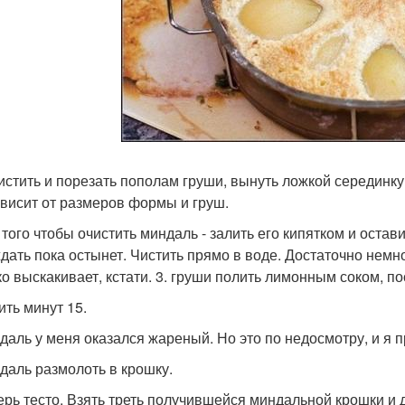
чистить и порезать пополам груши, вынуть ложкой серединку
ависит от размеров формы и груш.
 того чтобы очистить миндаль - залить его кипятком и остави
дать пока остынет. Чистить прямо в воде. Достаточно немно
о выскакивает, кстати. 3. груши полить лимонным соком, посы
ить минут 15.
ндаль у меня оказался жареный. Но это по недосмотру, и я 
ндаль размолоть в крошку.
ерь тесто. Взять треть получившейся миндальной крошки и доб