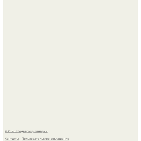
Зендея в рамках промо - тура нового "Человека - Паука"
в Лос-анджелесе.
Зендея получила номинацию на премию "Эмми" в
категории "лучшая актриса в драматическом сериале" за
третий сезон "эйфории".
© 2026 Шедевры кулинарии
Контакты
Пользовательское соглашение