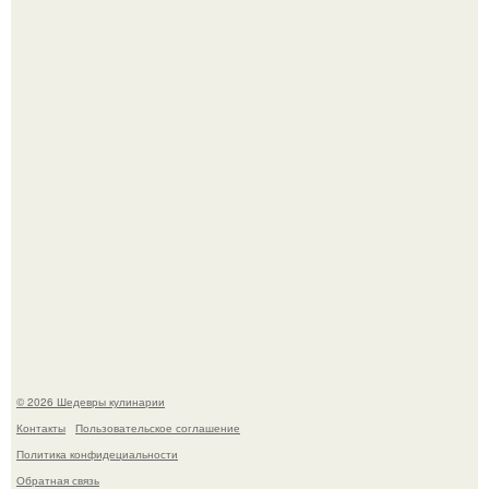
Сын Луи де фюнеса, который выбрал свой путь.
Первый раз я попробовал его, когда приехал в гости к
деду.
© 2026 Шедевры кулинарии
Контакты
Пользовательское соглашение
Политика конфидециальности
Обратная связь