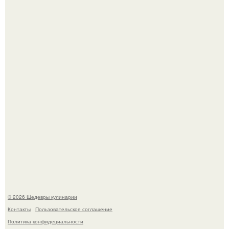
Токсис публично извинился перед генсухой на концерте
крида.
Зендея получила номинацию на премию "Эмми" в
категории "лучшая актриса в драматическом сериале" за
третий сезон "эйфории".
© 2026 Шедевры кулинарии
Контакты
Пользовательское соглашение
Политика конфидециальности