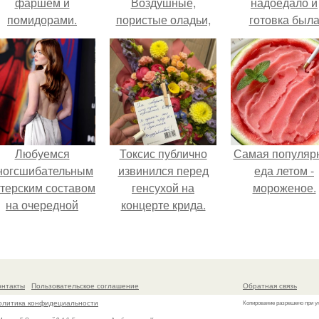
фаршем и
Воздушные,
надоедало и
помидорами.
пористые оладьи,
готовка был
заставляющие
проще.
забыть про все на
свете и окунуться в
волшебный вкус.
Любуемся
Токсис публично
Самая популяр
ногсшибательным
извинился перед
еда летом -
ктерским составом
генсухой на
мороженое.
на очередной
концерте крида.
премьере нового
человека - паука.
онтакты
Пользовательское соглашение
Обратная связь
олитика конфидециальности
Копирование разрешено при у