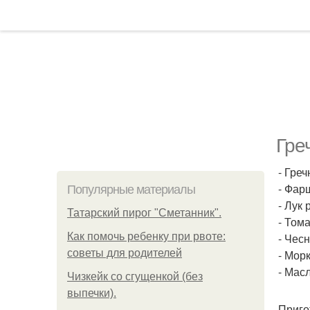
Гре
- Греч
- Фарш
Популярные материалы
- Лук 
Татарский пирог "Сметанник".
- Тома
Как помочь ребенку при рвоте:
- Чесн
советы для родителей
- Морк
- Масл
Чизкейк со сгущенкой (без
выпечки).
Приго