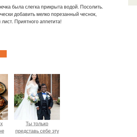
гречка была слегка прикрыта водой. Посолить.
ечески добавить мелко порезанный чеснок,
лист. Приятного аппетита!
ых
Ты только
не
представь себе эту