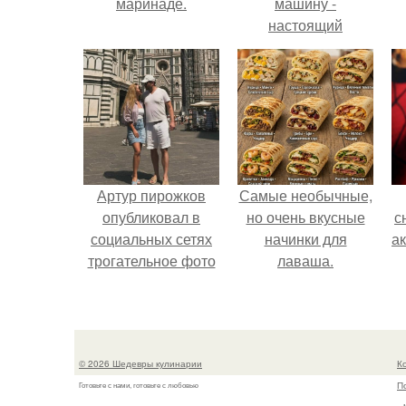
маринаде.
машину -
настоящий
автомобиль мечты
для многих
автолюбителей.
Артур пирожков
Самые необычные,
опубликовал в
но очень вкусные
с
социальных сетях
начинки для
а
трогательное фото
лаваша.
с супругой
Анжеликой,
сделанное во
время их недавнего
© 2026 Шедевры кулинарии
К
путешествия в
П
Готовьте с нами, готовьте с любовью
Италию.