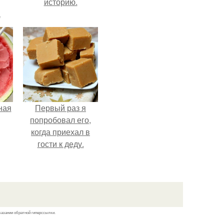
историю.
а
ная
Первый раз я
попробовал его,
когда приехал в
гости к деду.
казании обратной гиперссылки.