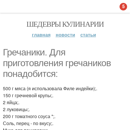
5
ШЕДЕВРЫ КУЛИНАРИИ
главная
новости
статьи
Гречаники. Для
приготовления гречаников
понадобится:
500 г мяса (я использовала Филе индейки);.
150 г гречневой крупы;.
2 яйца;.
2 луковицы;.
200 г томатного соуса *;.
Соль, перец - по вкусу;.