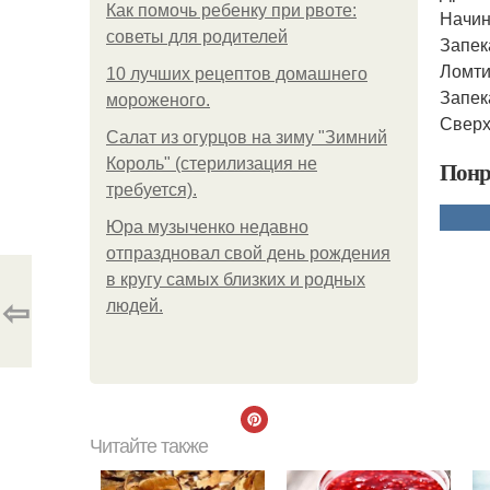
Как помочь ребенку при рвоте:
Начин
советы для родителей
Запек
Ломти
10 лучших рецептов домашнего
Запек
мороженого.
Сверх
Салат из огурцов на зиму "Зимний
Король" (стерилизация не
Понр
требуется).
Юра музыченко недавно
отпраздновал свой день рождения
в кругу самых близких и родных
⇦
людей.
Читайте также