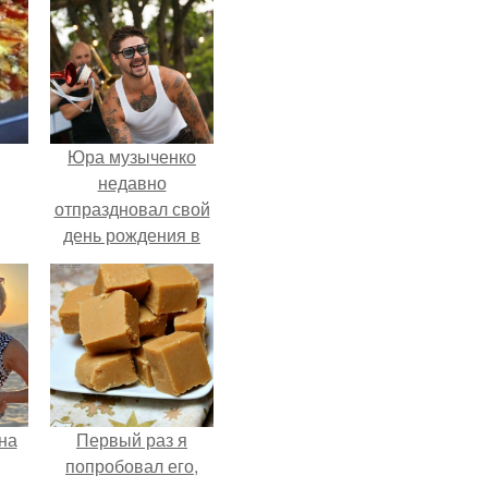
Юра музыченко
недавно
отпраздновал свой
день рождения в
кругу самых
близких и родных
людей.
на
Первый раз я
попробовал его,