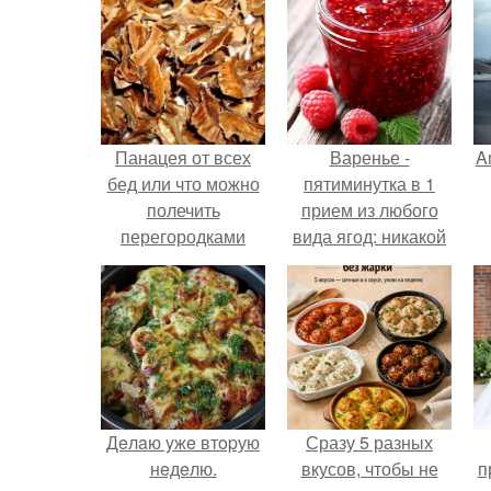
Панацея от всех
Варенье -
A
бед или что можно
пятиминутка в 1
полечить
прием из любого
перегородками
вида ягод: никакой
грецких орехов.
длительной варки,
а
все витамины на
месте!
Дeлaю yжe втopую
Сразу 5 разных
нeдeлю.
вкусов, чтобы не
п