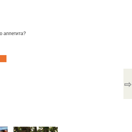
о аппетита?
⇨