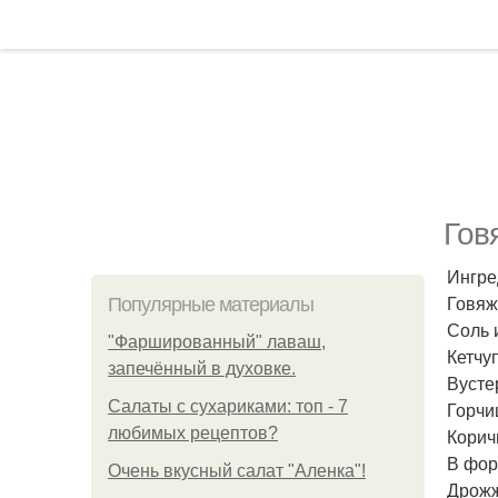
Гов
Ингре
Говяж
Популярные материалы
Соль 
"Фаршированный" лаваш,
Кетчуп
запечённый в духовке.
Вустер
Салаты с сухариками: топ - 7
Горчиц
любимых рецептов?
Коричн
В фор
Очень вкусный салат "Аленка"!
Дрожж