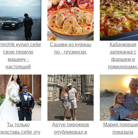
mirchik купил себе
Сациви из курицы
Кабачковая
свою первую
по - грузински.
запеканка с
машину -
фаршем и
настоящий
помидорами.
втомобиль мечты
для многих
автолюбителей.
Ты только
Артур пирожков
Мария пороши
редставь себе эту
опубликовал в
показала