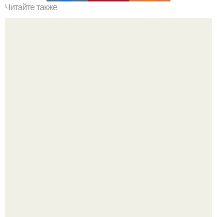
Читайте также
Пряная свинина по-китайски.
Юра музыченко недавно отпраздновал свой день
рождения в кругу самых близких и родных людей.