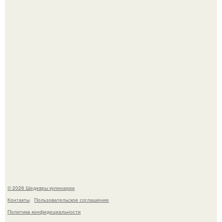
Первый раз я попробовал его, когда приехал в гости к
деду.
Этот рецепт с первого раза даже у новичков получается.
© 2026 Шедевры кулинарии
Контакты
Пользовательское соглашение
Политика конфидециальности