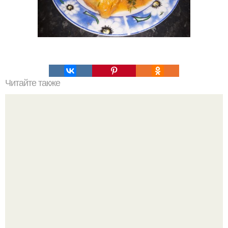
Читайте также
Спагетти с соусом "Болоньез" по-новому.