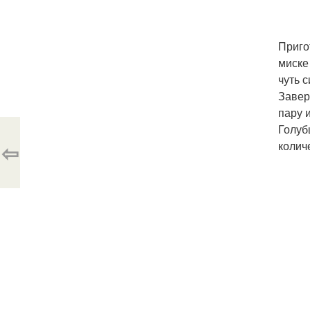
Приго
миске
чуть с
Завер
пару 
Голуб
⇦
колич