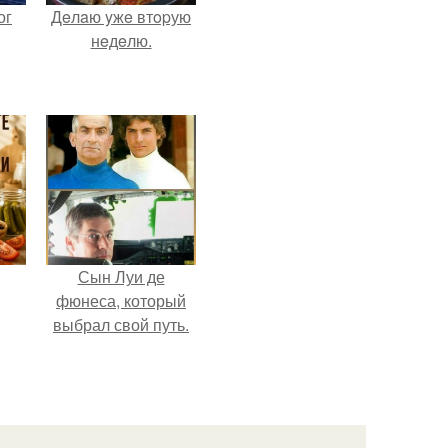
ог
Дeлaю yжe втopую
нeдeлю.
Сын Луи де
фюнеса, который
выбрал свой путь.