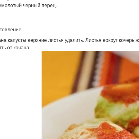
молотый черный перец.
товление:
ана капусты верхние листья удалить. Листья вокруг кочеры
ть от кочана.