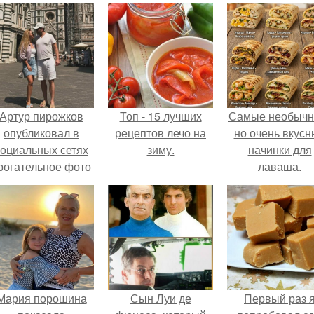
Артур пирожков
Топ - 15 лучших
Самые необычн
опубликовал в
рецептов лечо на
но очень вкус
социальных сетях
зиму.
начинки для
рогательное фото
лаваша.
с супругой
Анжеликой,
сделанное во
ремя их недавнего
путешествия в
Италию.
Мария порошина
Сын Луи де
Первый раз 