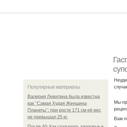
Гас
суп
Неуди
случа
Популярные материалы
Валерия Левитина была известна
Мы пр
как "Самая Худая Женщина
рецеп
Планеты": при росте 171 см её вес
не превышал 25 кг.
Вам п
После 40: Как сохранить здоровье и