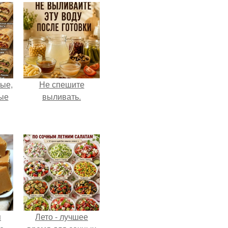
ые,
Не спешите
ные
выливать.
я
Лето - лучшее