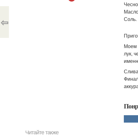
Чеснок
Масло
⇦
Соль.
Приго
Моем 
лук, 
именн
Слива
Финал
аккур
Понр
Читайте также