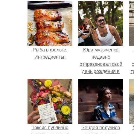
Рыба в фольге.
Юра музыченко
Ингредиенты:
недавно
отпраздновал свой
день рождения в
т
кругу самых
близких и родных
людей.
в
Токсис публично
Зендея получила