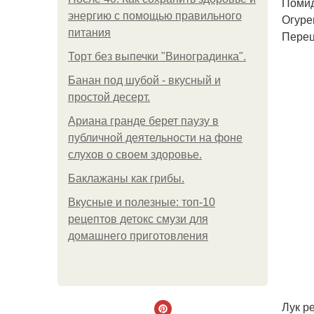
Помид
энергию с помощью правильного
Огурец
питания
Перец
Торт без выпечки "Виноградинка".
Банан под шубой - вкусный и
простой десерт.
Ариана гранде берет паузу в
публичной деятельности на фоне
слухов о своем здоровье.
Баклажаны как грибы.
Вкусные и полезные: топ-10
рецептов детокс смузи для
домашнего приготовления
Лук ре