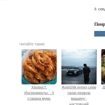
3. со
Понр
Читайте также
Хворост.
Amirchik купил себе
Д
Ингредиенты: - 3
свою первую
стакана муки.
машину -
настоящий