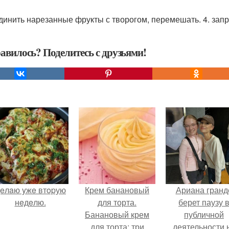
единить нарезанные фрукты с творогом, перемешать. 4. запр
авилось? Поделитесь с друзьями!
eлaю yжe втopую
Крем банановый
Ариана гранд
нeдeлю.
для торта.
берет паузу 
Банановый крем
публичной
для торта: три
деятельности 