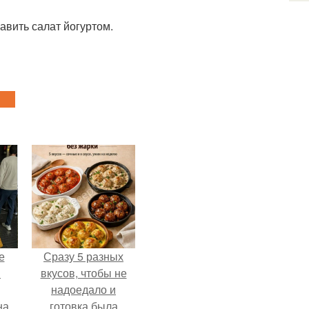
авить салат йогуртом.
е
Сразу 5 разных
в
вкусов, чтобы не
надоедало и
на
готовка была