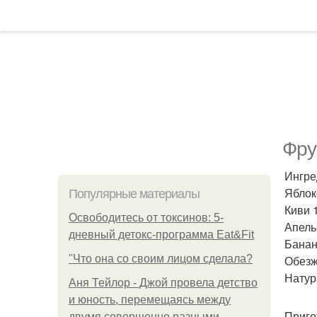
Фру
Ингре
Яблок
Популярные материалы
Киви 
Освободитесь от токсинов: 5-
Апель
дневный детокс-программа Eat&Fit
Банан
"Что она со своим лицом сделала?
Обезж
Натур
Аня Тейлор - Джой провела детство
и юность, перемещаясь между
Приго
двумя совершенно разными