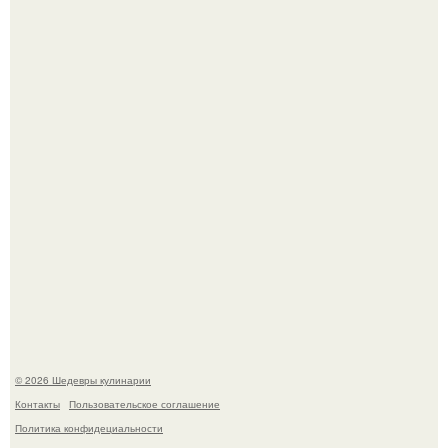
Зендея получила номинацию на премию "Эмми" в
категории "лучшая актриса в драматическом сериале" за
третий сезон "эйфории".
Первый раз я попробовал его, когда приехал в гости к
деду.
© 2026 Шедевры кулинарии
Контакты
Пользовательское соглашение
Политика конфидециальности