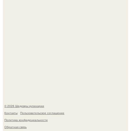
Сын Луи де фюнеса, который выбрал свой путь.
Самая популярная еда летом - мороженое.
© 2026 Шедевры кулинарии
Контакты
Пользовательское соглашение
Политика конфидециальности
Обратная связь