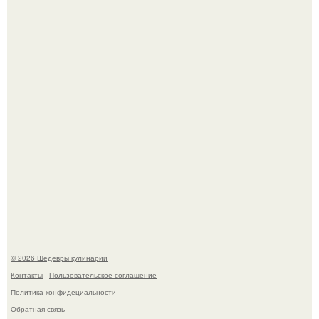
Зендея получила номинацию на премию "Эмми" в
категории "лучшая актриса в драматическом сериале" за
третий сезон "эйфории".
Сын Луи де фюнеса, который выбрал свой путь.
© 2026 Шедевры кулинарии
Контакты
Пользовательское соглашение
Политика конфидециальности
Обратная связь