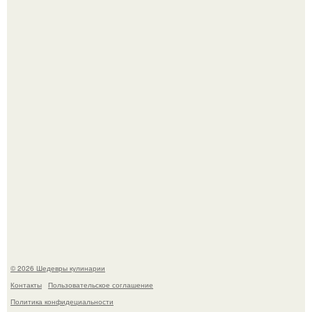
Самая популярная еда летом - мороженое.
Первый раз я попробовал его, когда приехал в гости к
деду.
© 2026 Шедевры кулинарии
Контакты
Пользовательское соглашение
Политика конфидециальности