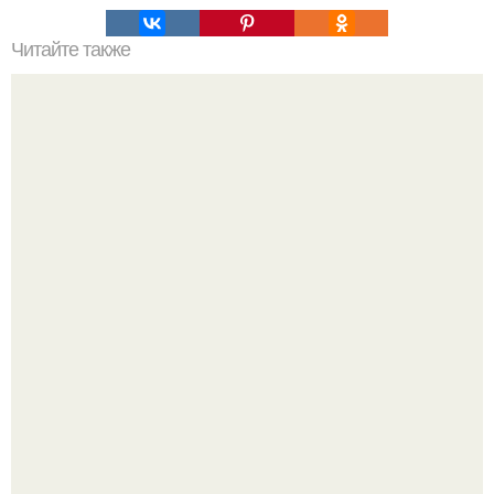
Читайте также
Очень вкусное * умное * пирожное!
Amirchik купил себе свою первую машину - настоящий
автомобиль мечты для многих автолюбителей.