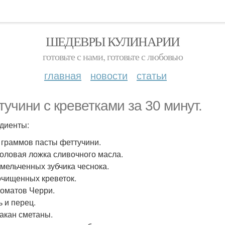
ШЕДЕВРЫ КУЛИНАРИИ
готовьте с нами, готовьте с любовью
главная
новости
статьи
тучини с креветками за 30 минут.
диенты:
0 граммов пасты феттучини.
столовая ложка сливочного масла.
измельченных зубчика чеснока.
 очищенных креветок.
 томатов Черри.
ь и перец.
такан сметаны.