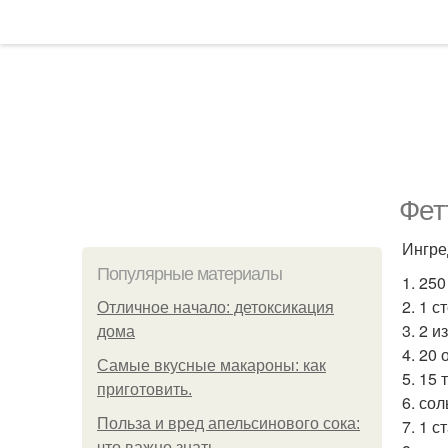
Фет
Ингре
Популярные материалы
1. 25
2. 1 
Отличное начало: детоксикация
3. 2 
дома
4. 20
Самые вкусные макароны: как
5. 15
приготовить.
6. сол
Польза и вред апельсинового сока:
7. 1 с
что важно знать