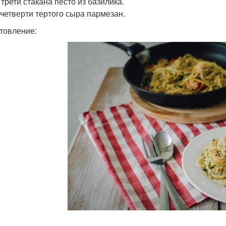
 трети стакана песто из базилика.
и четверти тертого сыра пармезан.
товление: