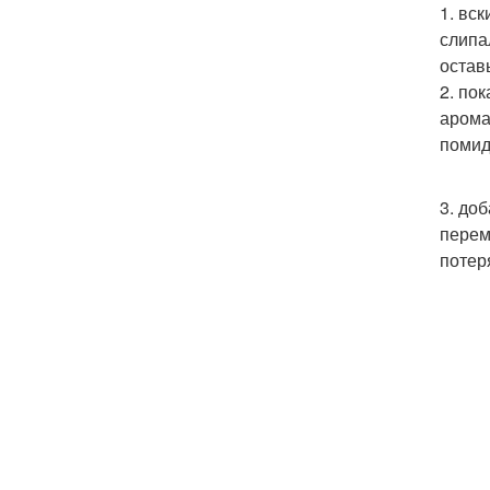
1. вс
слипа
остав
2. по
арома
помид
3. до
перем
потер