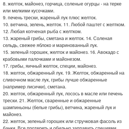
8. желток, майонез, горчица, соленые огурцы - на терке
или мелкими кусочками.
9. печень трески, жареный лук плюс желток.
10. ветчина, зелень, желток. 11. Любой паштет с желтком.
12. Любая копченая рыба с желтком.
13. жареный грибы, сметана и желток. 14. Соленая
сельдь, свежее яблоко и маринованный лук.
15. зеленый горошек, желток и майонез. 16. Авокадо с
крабовыми палочками и майонезом.
17. грибы, яичный желток, специи, майонез.
18. желток, обжаренный лук. 19. Желток, обжаренный на
сливочном масле лук, грибы лучше обжаренные
(например лисички), сметана.
20. желток, обжаренный лук, лосось в масле или печень
трески. 21. Желток, сваренные и обжаренные
шампиньоны (белые грибы), ветчина, жареный лук и
майонез.
22. желток, зеленый горошек или стручковая фасоль из
банки. Все протереть и обильно заправить специями.