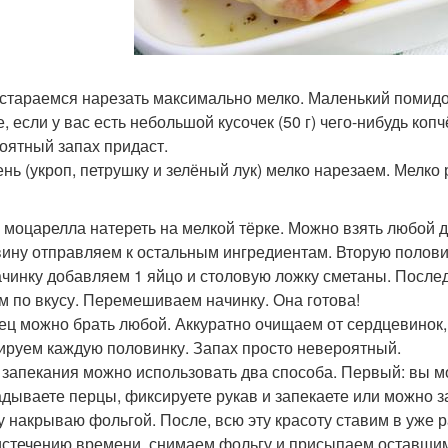
к стараемся нарезать максимально мелко. Маленький помид
, если у вас есть небольшой кусочек (50 г) чего-нибудь коп
оятный запах придаст.
лень (укроп, петрушку и зелёный лук) мелко нарезаем. Мелк
р моцарелла натереть на мелкой тёрке. Можно взять любой д
ину отправляем к остальным ингредиентам. Вторую полови
начинку добавляем 1 яйцо и столовую ложку сметаны. Посл
м по вкусу. Перемешиваем начинку. Она готова!
рец можно брать любой. Аккуратно очищаем от сердцевинок,
руем каждую половинку. Запах просто невероятный.
я запекания можно использовать два способа. Первый: вы м
дываете перцы, фиксируете рукав и запекаете или можно з
у накрываю фольгой. После, всю эту красоту ставим в уже р
 истечению времени, снимаем фольгу и присыпаем оставши