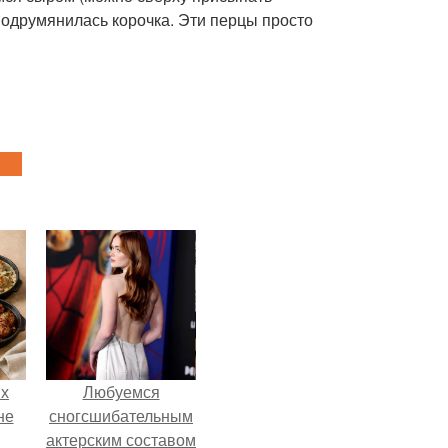
подрумянилась корочка. Эти перцы просто
ых
Любуемся
не
сногсшибательным
актерским составом