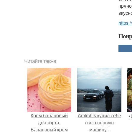
пряно
вкусн
https:/
Понр
Читайте также
Крем банановый
Amirchik купил себе
Д
для торта.
свою первую
Банановый крем
машину -