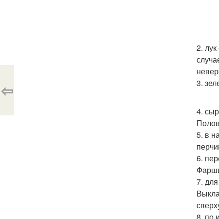
2. лу
случае
невер
3. зе
⇦
4. сы
Полов
5. в 
перчи
6. пе
Фарши
7. дл
Выкла
сверх
8. по