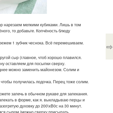
ор нарезаем мелкими кубиками. Лишь в том
чёного, то добавьте. Копчёность блюду
о режем 1 зубчик чеснока. Всё перемешиваем.
⇨
ругой сыр (главное, чтоб хорошо плавился.
ну оставляем для посыпки сверху.
еднее можно заменить майонезом. Солим и
 чтобы получилась лодочка. Перец тоже солим.
ожете запечь в обычном рукаве для запекания.
апекать в форме, как я. выкладываю перцы и
азогретую духовку до 200\xB0с на 30 минут.
мся сыром (можно сверху присыпать