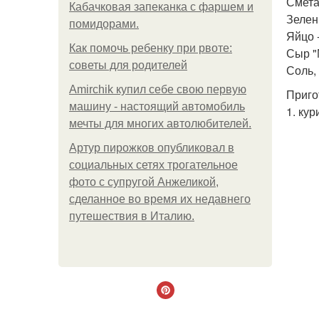
Сметан
Кабачковая запеканка с фаршем и
Зелень
помидорами.
Яйцо -
Как помочь ребенку при рвоте:
Сыр "
советы для родителей
Соль, 
Amirchik купил себе свою первую
Приго
машину - настоящий автомобиль
1. ку
мечты для многих автолюбителей.
Артур пирожков опубликовал в
социальных сетях трогательное
фото с супругой Анжеликой,
сделанное во время их недавнего
путешествия в Италию.