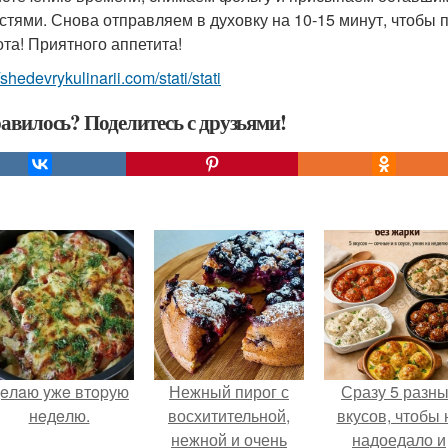
стями. Снова отправляем в духовку на 10-15 минут, чтобы 
ота! Приятного аппетита!
/shedevrykulinarii.com/stati/stati
авилось? Поделитесь с друзьями!
eлaю yжe втopую
Нежный пирог с
Сразу 5 разн
нeдeлю.
восхитительной,
вкусов, чтобы 
нежной и очень
надоедало и