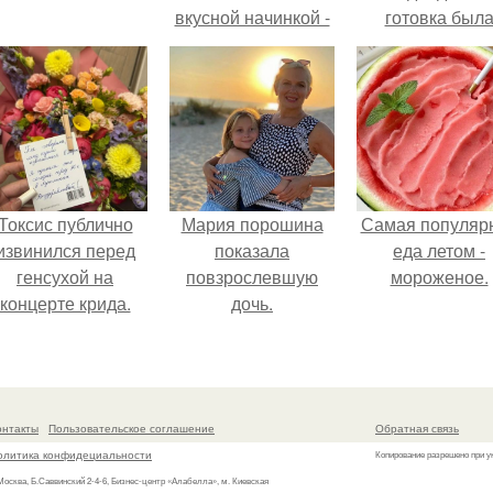
вкусной начинкой -
готовка был
смородина.
проще.
Токсис публично
Мария порошина
Самая популяр
извинился перед
показала
еда летом -
генсухой на
повзрослевшую
мороженое.
концерте крида.
дочь.
онтакты
Пользовательское соглашение
Обратная связь
олитика конфидециальности
Копирование разрешено при у
 Москва, Б.Саввинский 2-4-6, Бизнес-центр «Алабелла», м. Киевская