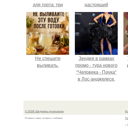
для торта: три
настоящий
рецепта как
автомобиль мечты
приготовить.
для многих
автолюбителей.
Не спешите
Зендея в рамках
выливать.
промо - тура нового
"Человека - Паука"
в Лос-анджелесе.
© 2026 Шедевры кулинарии
К
П
Готовьте с нами, готовьте с любовью
г.