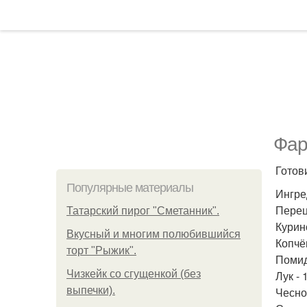
Фар
Готов
Популярные материалы
Ингре
Перец
Татарский пирог "Сметанник".
Курино
Вкусный и многим полюбившийся
Копчён
торт "Рыжик".
Помид
Чизкейк со сгущенкой (без
Лук - 
выпечки).
Чеснок