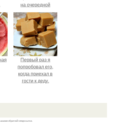
а
на очередной
премьере нового
человека - паука.
ная
Первый раз я
попробовал его,
когда приехал в
гости к деду.
казании обратной гиперссылки.