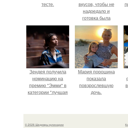
тесте.
вкусов, чтобы не
п
надоедало и
готовка была
проще.
Зендея получила
Мария порошина
номинацию на
показала
премию "Эмми" в
повзрослевшую
в
категории "лучшая
дочь.
актриса в
драматическом
сериале" за третий
сезон "эйфории".
© 2026 Шедевры кулинарии
К