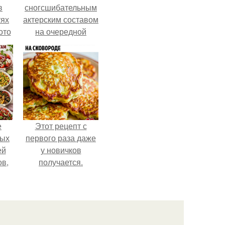
в
сногсшибательным
тях
актерским составом
ото
на очередной
премьере нового
человека - паука.
о
него
в
е
Этот рецепт с
ных
первого раза даже
ей
у новичков
ов,
получается.
тся
т.