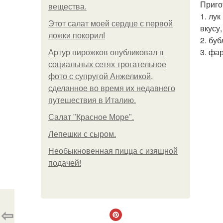
Приго
вещества.
1. лу
Этот салат моей сердце с первой
вкусу
ложки покорил!
2. бу
3. фа
Артур пирожков опубликовал в
социальных сетях трогательное
фото с супругой Анжеликой,
сделанное во время их недавнего
путешествия в Италию.
Салат "Красное Море".
Лепешки с сыром.
Необыкновенная пицца с изящной
подачей!
⇦