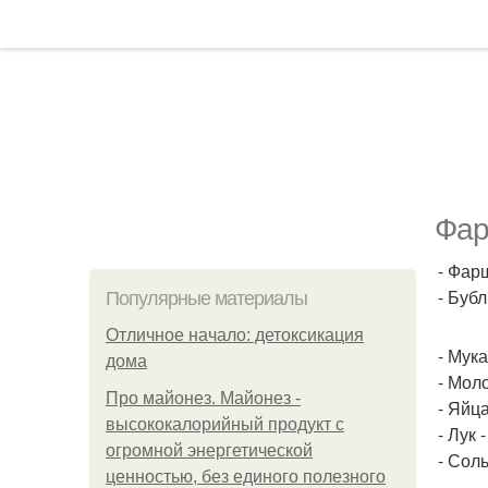
Фар
- Фарш
- Бубл
Популярные материалы
Отличное начало: детоксикация
- Мука
дома
- Моло
Про майонез. Майонез -
- Яйца
высококалорийный продукт с
- Лук -
огромной энергетической
- Соль
ценностью, без единого полезного