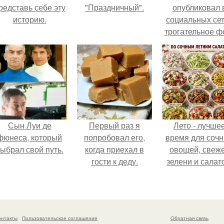
редставь себе эту
"Праздничный".
опубликовал 
историю.
социальных се
трогательное ф
с супругой
Анжеликой,
сделанное в
время их недав
путешествия 
Италию.
Сын Луи де
Первый раз я
Лето - лучше
фюнеса, который
попробовал его,
время для соч
ыбрал свой путь.
когда приехал в
овощей, свеж
гости к деду.
зелени и салат
которые готовя
буквально за
несколько мину
онтакты
Пользовательское соглашение
Обратная связь