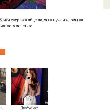
лики сперва в яйце потом в муке и жарим на
риятного аппетита!
ов
Любуемся