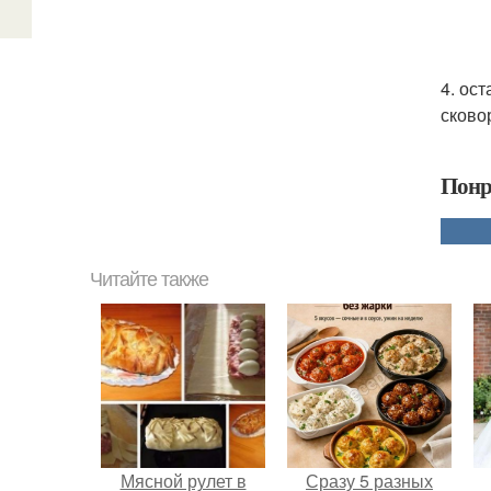
4. ос
сково
Понр
Читайте также
Мясной рулет в
Сразу 5 разных