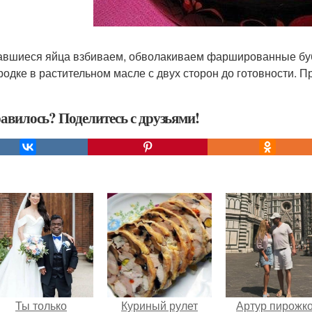
тавшиеся яйца взбиваем, обволакиваем фаршированные буб
родке в растительном масле с двух сторон до готовности. П
авилось? Поделитесь с друзьями!
Ты только
Куриный рулет
Артур пирожк