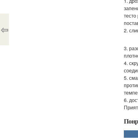
1. др
запен
тесто
поста
⇦
2. сл
3. ра
плотно
4. ск
соеди
5. см
проти
темпе
6. до
Прият
Понр