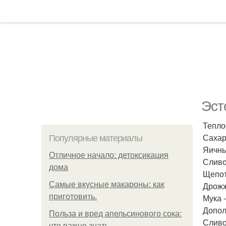
Эст
Тепло
Сахар
Популярные материалы
Яичны
Отличное начало: детоксикация
Сливо
дома
Щепот
Самые вкусные макароны: как
Дрожжи
приготовить.
Мука -
Допол
Польза и вред апельсинового сока:
Сливо
что важно знать