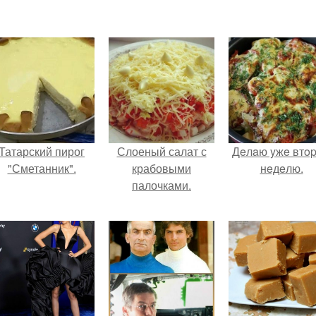
Татарский пирог
Слоеный салат с
Дeлaю yжe втo
"Сметанник".
крабовыми
нeдeлю.
палочками.