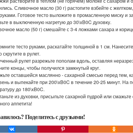
ожжи растворите в теплом (не горячем) молоке с сахаром и о
ились. Сливочное масло (30 г) растопите взбейте с желтком
 руками. Готовое тесто выложите в промасленную миску и за
вьте в выключенную нагретую до 30\xB0C духовку.
ивочное масло (50 г) смешайте с 3-4 ложками сахара и кори
зомните тесто руками, раскатайте толщиной в 1 см. Нанесите
 скрутите в рулет.
рученный рулет разрежьте пополам вдоль, оставляя неразре
ните концы, чтобы получился замкнутый круг.
ажьте оставшейся маслянно - сахарной смесью перед тем, к
вень и выпекайте при 200\xB0C в течение 20-25 минут. На
ратуру до 180\xB0C.
станьте из духовки, присыпьте сахарной пудрой или смажьте
ного аппетита!
авилось? Поделитесь с друзьями!