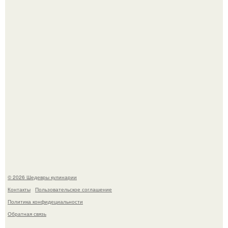
крида.
Зендея получила номинацию на премию "Эмми" в
категории "лучшая актриса в драматическом сериале" за
третий сезон "эйфории".
© 2026 Шедевры кулинарии
Контакты
Пользовательское соглашение
Политика конфидециальности
Обратная связь