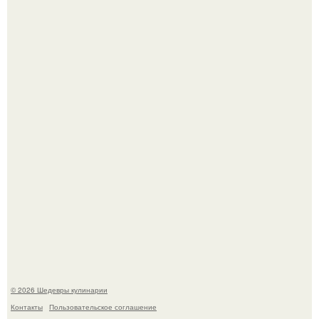
Лето - лучшее время для сочных овощей, свежей зелени
и салатов, которые готовятся буквально за несколько
минут.
Родион Газманов тепло поздравил своего отца,
знаменитого певца Олега Газманова, с важным
юбилеем - 75-летием.
© 2026 Шедевры кулинарии
Контакты
Пользовательское соглашение