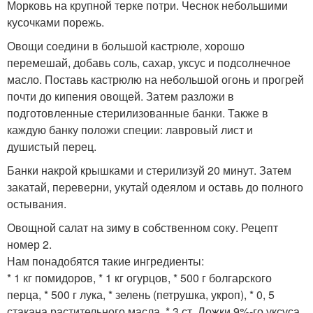
Морковь на крупной терке потри. Чеснок небольшими
кусочками порежь.
Овощи соедини в большой кастрюле, хорошо
перемешай, добавь соль, сахар, уксус и подсолнечное
масло. Поставь кастрюлю на небольшой огонь и прогрей
почти до кипения овощей. Затем разложи в
подготовленные стерилизованные банки. Также в
каждую банку положи специи: лавровый лист и
душистый перец.
Банки накрой крышками и стерилизуй 20 минут. Затем
закатай, переверни, укутай одеялом и оставь до полного
остывания.
Овощной салат на зиму в собственном соку. Рецепт
номер 2.
Нам понадобятся такие ингредиенты:
* 1 кг помидоров, * 1 кг огурцов, * 500 г болгарского
перца, * 500 г лука, * зелень (петрушка, укроп), * 0, 5
стакана растительного масла, * 3 ст. Ложки 9%-го уксуса,