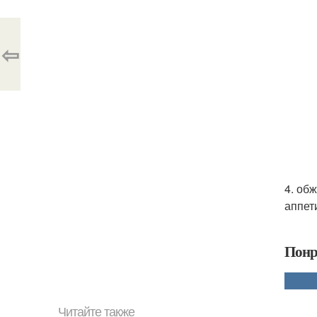
⇦
4. об
аппет
Понр
Читайте также