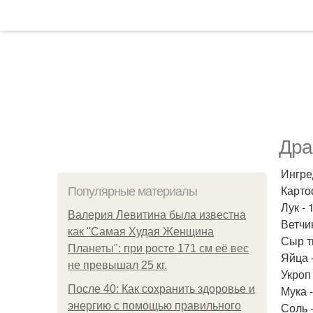
Дра
Ингре
Карто
Популярные материалы
Лук - 
Валерия Левитина была известна
Ветчи
как "Самая Худая Женщина
Сыр т
Планеты": при росте 171 см её вес
Яйца -
не превышал 25 кг.
Укроп 
После 40: Как сохранить здоровье и
Мука -
энергию с помощью правильного
Соль -