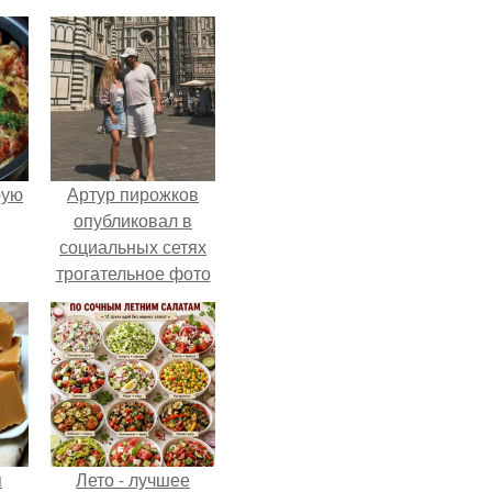
pую
Артур пирожков
опубликовал в
социальных сетях
трогательное фото
с супругой
Анжеликой,
сделанное во
время их недавнего
путешествия в
Италию.
я
Лето - лучшее