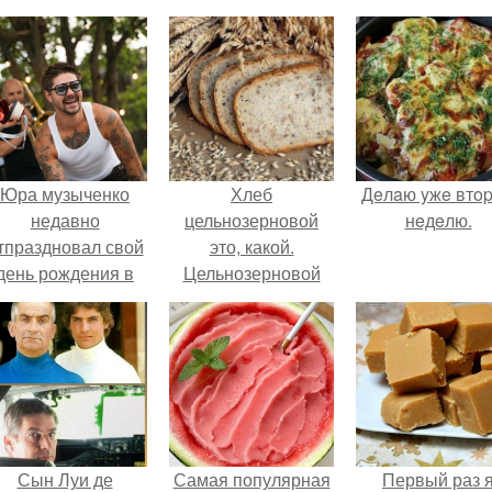
Юра музыченко
Хлеб
Дeлaю yжe втo
недавно
цельнозерновой
нeдeлю.
тпраздновал свой
это, какой.
день рождения в
Цельнозерновой
кругу самых
хлеб. Настоящий
близких и родных
цельнозерновой
людей.
хлеб очень для
здоровья полезен.
Сын Луи де
Самая популярная
Первый раз 