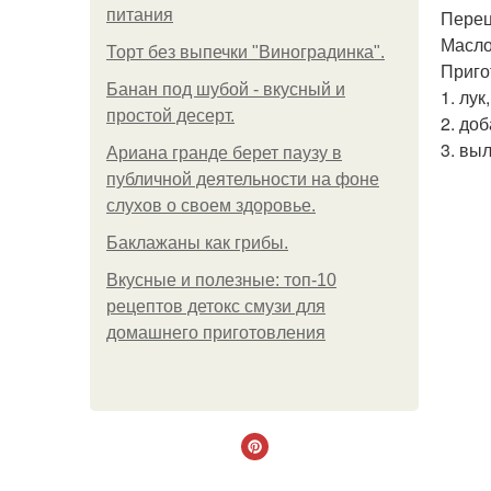
питания
Перец 
Масло
Торт без выпечки "Виноградинка".
Приго
Банан под шубой - вкусный и
1. лук
простой десерт.
2. до
3. вы
Ариана гранде берет паузу в
публичной деятельности на фоне
слухов о своем здоровье.
Баклажаны как грибы.
Вкусные и полезные: топ-10
рецептов детокс смузи для
домашнего приготовления