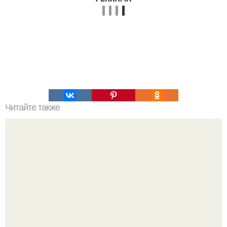
Читайте также
Прозрачный суп с куриными фрикадельками.