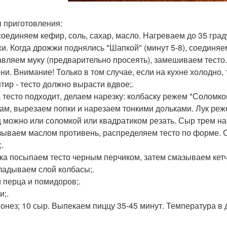
 приготовления:
соединяем кефир, соль, сахар, масло. Нагреваем до 35 гра
и. Когда дрожжи поднялись "Шапкой" (минут 5-8), соединяе
авляем муку (предварительно просеять), замешиваем тесто
ни. Внимание! Только в том случае, если на кухне холодно, т
тир - тесто должно вырасти вдвое;.
а тесто подходит, делаем нарезку: колбаску режем "Соломк
ам, вырезаем попки и нарезаем тонкими дольками. Лук реж
 можно или соломкой или квадратиком резать. Сыр трем на 
зываем маслом противень, распределяем тесто по форме. См
.
гка посыпаем тесто черным перчиком, затем смазываем кетч
ладываем слой колбасы;.
й перца и помидоров;.
и;.
йонез; 10 сыр. Выпекаем пиццу 35-45 минут. Температура в д