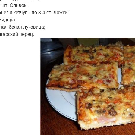
 шт. Оливок;.
нез и кетчуп - по 3-4 ст. Ложки;.
мидора;.
пная белая луковица;.
лгарский перец.