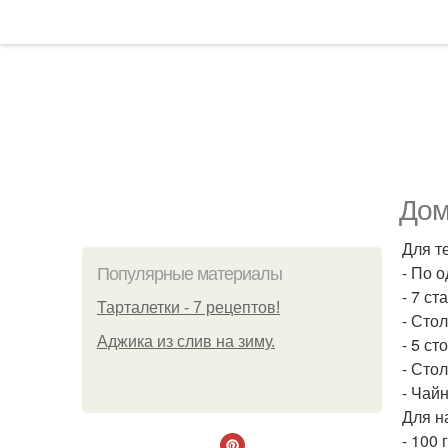
Дом
Для т
- По 
Популярные материалы
- 7 ст
Тарталетки - 7 рецептов!
- Сто
Аджика из слив на зиму.
- 5 с
- Сто
- Чай
Для н
- 100 