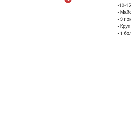
-10-15
- Майо
- 3 по
- Кру
- 1 бо