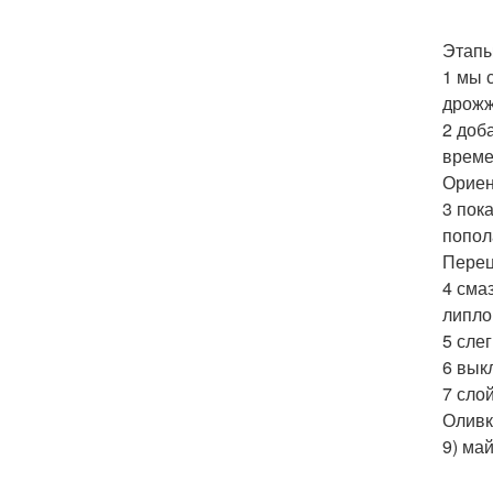
Этапы
1 мы 
дрожж
2 доб
време
Ориен
3 пок
попол
Перец
4 сма
липло;
5 сле
6 вык
7 сло
Оливк
9) ма