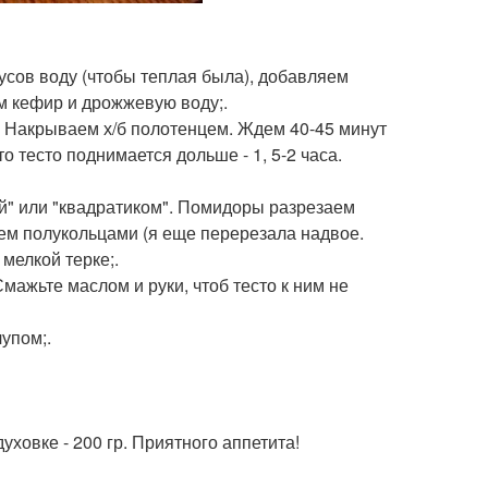
дусов воду (чтобы теплая была), добавляем
м кефир и дрожжевую воду;.
. Накрываем х/б полотенцем. Ждем 40-45 минут
о тесто поднимается дольше - 1, 5-2 часа.
ой" или "квадратиком". Помидоры разрезаем
ем полукольцами (я еще перерезала надвое.
мелкой терке;.
ажьте маслом и руки, чтоб тесто к ним не
упом;.
уховке - 200 гр. Приятного аппетита!