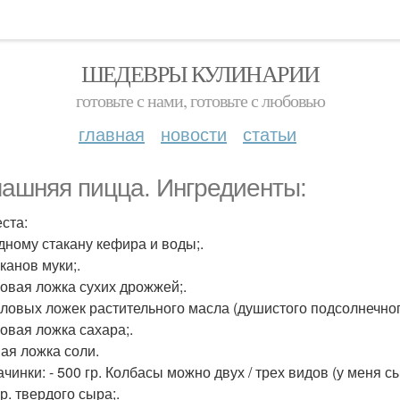
ШЕДЕВРЫ КУЛИНАРИИ
готовьте с нами, готовьте с любовью
главная
новости
статьи
ашняя пицца. Ингредиенты:
еста:
одному стакану кефира и воды;.
аканов муки;.
ловая ложка сухих дрожжей;.
толовых ложек растительного масла (душистого подсолнечног
ловая ложка сахара;.
ная ложка соли.
ачинки: - 500 гр. Колбасы можно двух / трех видов (у меня с
гр. твердого сыра;.