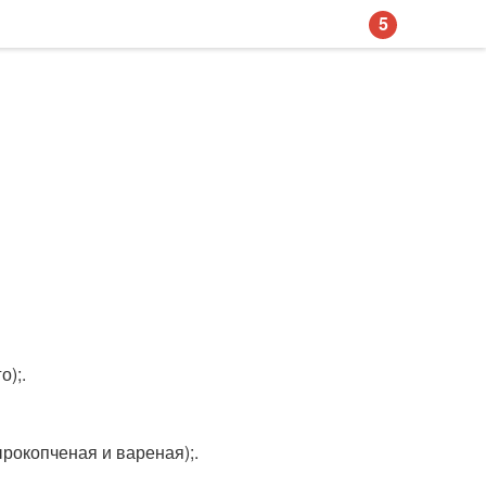
5
о);.
ырокопченая и вареная);.