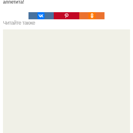
аппетита!
Читайте также
Пышные оладушки на кипяченом кефире самые
вкусные и пышные. Пышные оладушки. Пышные
оладушки на кипяченом кефире - самые вкусные и
пышные.