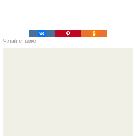
Читайте также
Слоеный салат "мой Генерал".