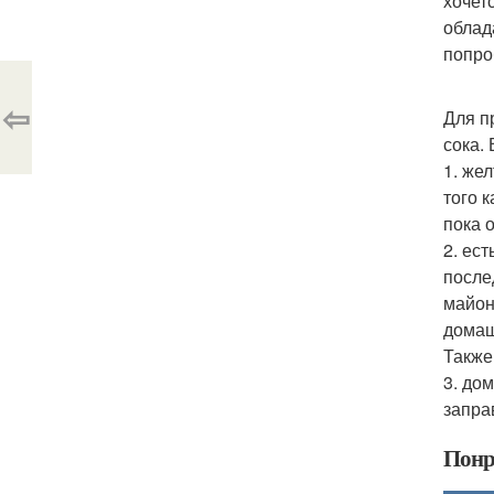
хочет
облад
попро
⇦
Для п
сока.
1. же
того 
пока о
2. ес
после
майон
домаш
Также
3. до
запра
Понр