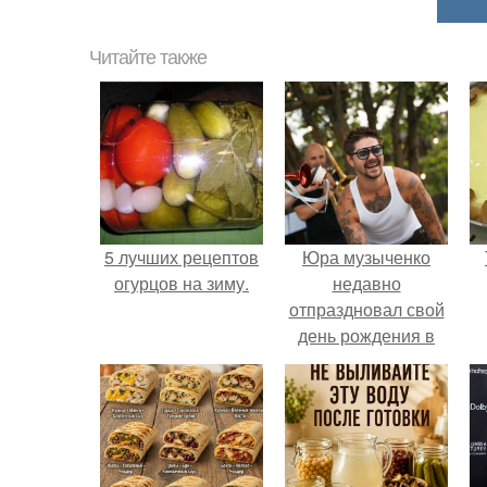
Читайте также
5 лучших рецептов
Юра музыченко
огурцов на зиму.
недавно
отпраздновал свой
день рождения в
кругу самых
близких и родных
людей.