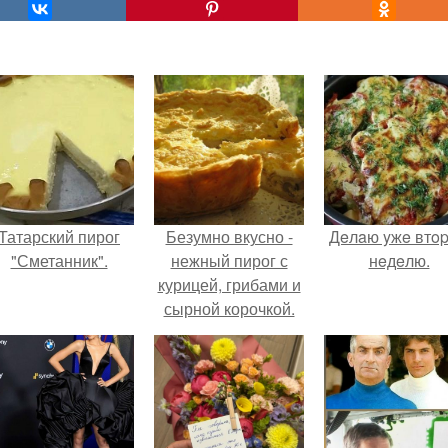
Татарский пирог
Безумно вкусно -
Дeлaю yжe втo
"Сметанник".
нежный пирог с
нeдeлю.
курицей, грибами и
сырной корочкой.