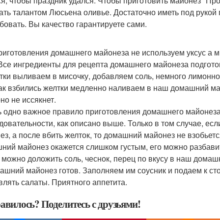
ся, чтобы праздник удался. Чтобы приготовить майонез "Пр
ать талантом Люсьена оливье. Достаточно иметь под рукой 
бовать. Вы качество гарантируете сами.
риготовления домашнего майонеза не используем уксус а м
 Все ингредиенты для рецепта домашнего майонеза подгото
лтки выливаем в мисочку, добавляем соль, немного лимонног
как взбились желтки медленно наливаем в наш домашний ма
но не иссякнет.
ть одно важное правило приготовления домашнего майонеза
довательности, как описано выше. Только в том случае, ес
ез, а после вбить желток, то домашний майонез не взобьетс
ний майонез окажется слишком густым, его можно разбави
 можно доложить соль, чеснок, перец по вкусу в наш домаш
машний майонез готов. Заполняем им соусник и подаем к с
влять салаты. Приятного аппетита.
авилось? Поделитесь с друзьями!