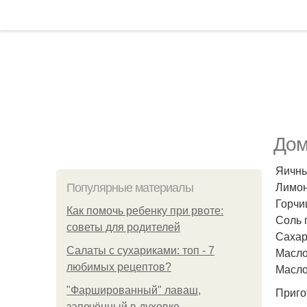
Дом
Яичны
Лимонн
Популярные материалы
Горчиц
Как помочь ребенку при рвоте:
Соль п
советы для родителей
Сахар 
Салаты с сухариками: топ - 7
Масло
любимых рецептов?
Масло
"Фаршированный" лаваш,
Приго
запечённый в духовке.