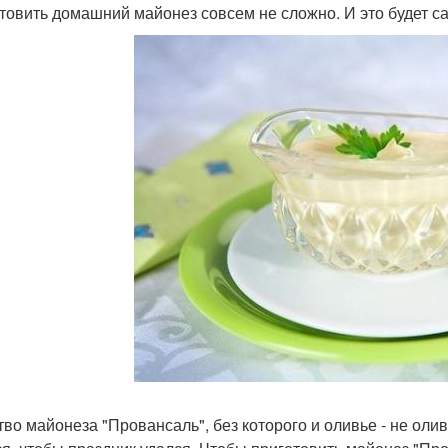
товить домашний майонез совсем не сложно. И это будет с
тво майонеза "Провансаль", без которого и оливье - не олив