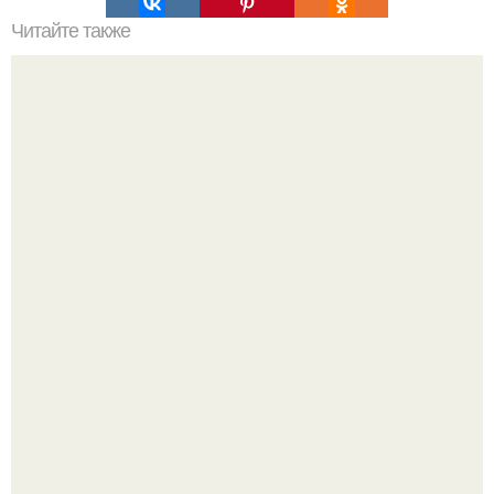
Читайте также
Помидоры в кляре?
Варенье - пятиминутка в 1 прием из любого вида ягод:
никакой длительной варки, все витамины на месте!