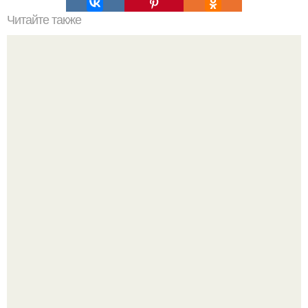
Читайте также
Шоколадный торт. Основные ингредиенты для
шоколадного песочного теста:
Кабачковая запеканка с фаршем и помидорами.