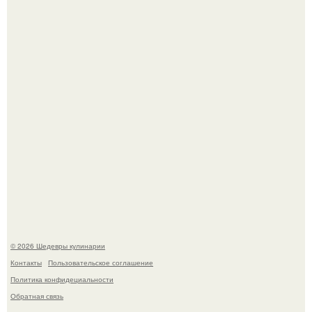
время их недавнего путешествия в Италию.
Зендея получила номинацию на премию "Эмми" в
категории "лучшая актриса в драматическом сериале" за
третий сезон "эйфории".
© 2026 Шедевры кулинарии
Контакты
Пользовательское соглашение
Политика конфидециальности
Обратная связь